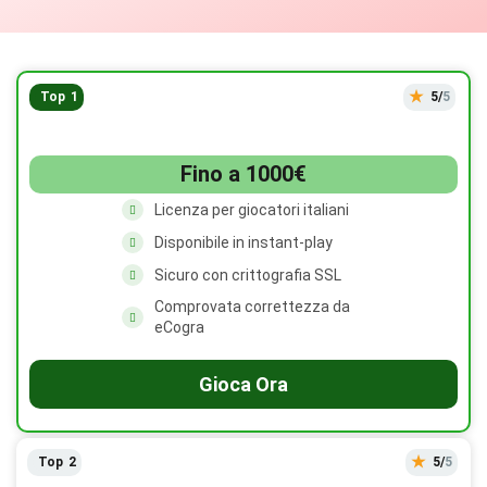
1
5/
5
Fino a 1000€
Licenza per giocatori italiani
Disponibile in instant-play
Sicuro con crittografia SSL
Comprovata correttezza da
eCogra
Gioca Ora
2
5/
5