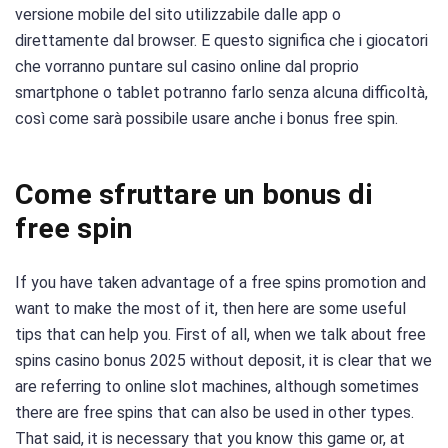
versione mobile del sito utilizzabile dalle app o
direttamente dal browser. E questo significa che i giocatori
che vorranno puntare sul casino online dal proprio
smartphone o tablet potranno farlo senza alcuna difficoltà,
così come sarà possibile usare anche i bonus free spin.
Come sfruttare un bonus di
free spin
If you have taken advantage of a free spins promotion and
want to make the most of it, then here are some useful
tips that can help you. First of all, when we talk about free
spins casino bonus 202
5
without deposit, it is clear that we
are referring to online slot machines, although sometimes
there are free spins that can also be used in other types.
That said, it is necessary that you know this game or, at