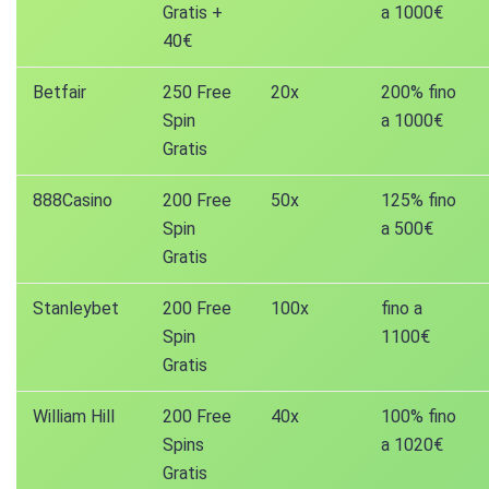
Gratis +
a 1000€
40€
Betfair
250 Free
20x
200% fino
Spin
a 1000€
Gratis
888Casino
200 Free
50x
125% fino
Spin
a 500€
Gratis
Stanleybet
200 Free
100x
fino a
Spin
1100€
Gratis
William Hill
200 Free
40x
100% fino
Spins
a 1020€
Gratis