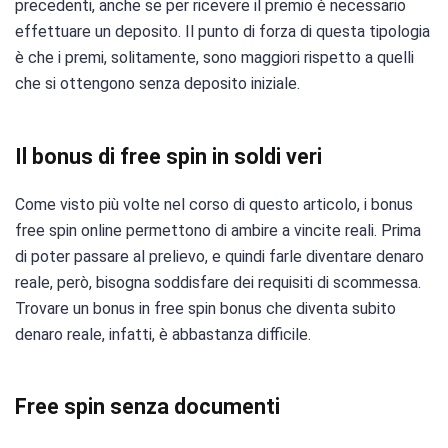
precedenti, anche se per ricevere il premio è necessario
effettuare un deposito. Il punto di forza di questa tipologia
è che i premi, solitamente, sono maggiori rispetto a quelli
che si ottengono senza deposito iniziale.
Il bonus di free spin in soldi veri
Come visto più volte nel corso di questo articolo, i bonus
free spin online permettono di ambire a vincite reali. Prima
di poter passare al prelievo, e quindi farle diventare denaro
reale, però, bisogna soddisfare dei requisiti di scommessa.
Trovare un bonus in free spin bonus che diventa subito
denaro reale, infatti, è abbastanza difficile.
Free spin senza documenti