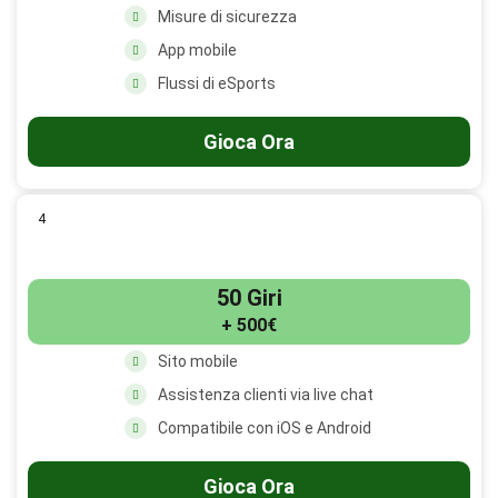
Misure di sicurezza
App mobile
Flussi di eSports
Gioca Ora
4
50 Giri
+ 500€
Sito mobile
Assistenza clienti via live chat
Compatibile con iOS e Android
Gioca Ora