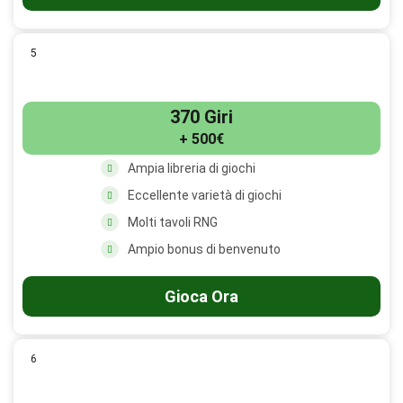
5
370 Giri
+ 500€
Ampia libreria di giochi
Eccellente varietà di giochi
Molti tavoli RNG
Ampio bonus di benvenuto
Gioca Ora
6