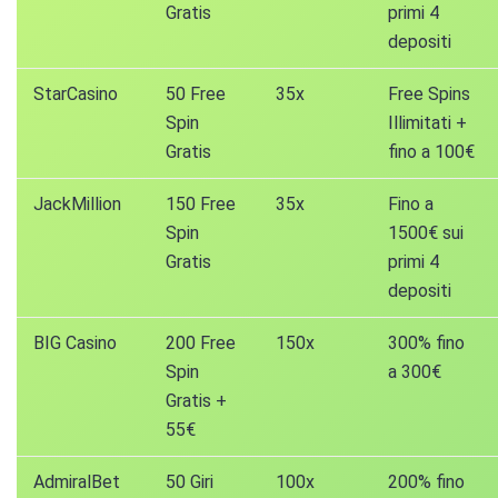
Gratis
primi 4
depositi
StarCasino
50 Free
35x
Free Spins
Spin
Illimitati +
Gratis
fino a 100€
JackMillion
150 Free
35x
Fino a
Spin
1500€ sui
Gratis
primi 4
depositi
BIG Casino
200 Free
150x
300% fino
Spin
a 300€
Gratis +
55€
AdmiralBet
50 Giri
100x
200% fino