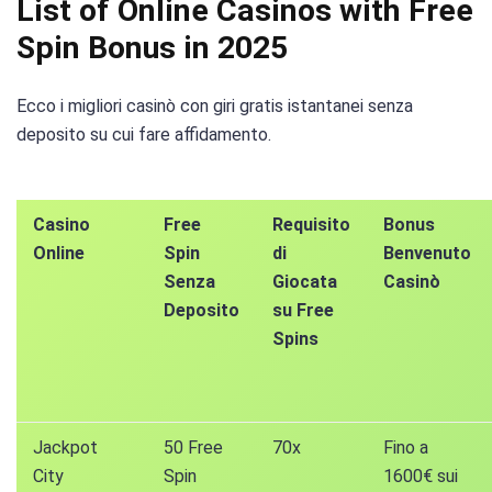
List of Online Casinos with Free
Spin Bonus in 202
5
Ecco i migliori casinò con giri gratis istantanei senza
deposito su cui fare affidamento.
Casino
Free
Requisito
Bonus
Online
Spin
di
Benvenuto
Senza
Giocata
Casinò
Deposito
su Free
Spins
Jackpot
50 Free
70x
Fino a
City
Spin
1600€ sui