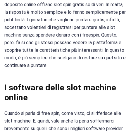
deposito online offrano slot spin gratis soldi veri. In realtà,
la risposta è molto semplice e lo fanno semplicemente per
pubblicità. I giocatori che vogliono puntare gratis, infatti,
accettano volentieri di registrarsi per puntare alle slot
machine senza spendere denaro con i freespin. Questo,
però, fa sì che gli stessi possano vedere la piattaforma e
scoprire tutte le caratteristiche più interessanti. In questo
modo, è più semplice che scelgano di restare su quel sito e
continuare a puntare.
I software delle slot machine
online
Quando si parla di free spin, come visto, ci si riferisce alle
slot machine. E, quindi, vale anche la pena soffermarci
brevemente su quelli che sono i migliori software provider