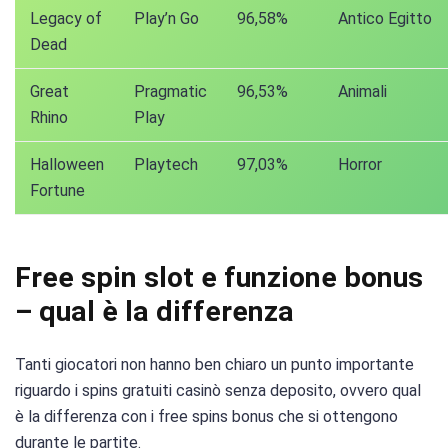
Legacy of
Play’n Go
96,58%
Antico Egitto
Dead
Great
Pragmatic
96,53%
Animali
Rhino
Play
Halloween
Playtech
97,03%
Horror
Fortune
Free spin slot e funzione bonus
– qual è la differenza
Tanti giocatori non hanno ben chiaro un punto importante
riguardo i spins gratuiti casinò senza deposito, ovvero qual
è la differenza con i free spins bonus che si ottengono
durante le partite.