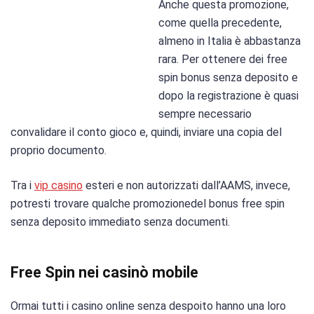
Anche questa promozione,
come quella precedente,
almeno in Italia è abbastanza
rara. Per ottenere dei free
spin bonus senza deposito e
dopo la registrazione è quasi
sempre necessario
convalidare il conto gioco e, quindi, inviare una copia del
proprio documento.
Tra i
vip casino
esteri e non autorizzati dall’AAMS, invece,
potresti trovare qualche promozionedel bonus free spin
senza deposito immediato senza documenti.
Free Spin nei casinò mobile
Ormai tutti i casino online senza despoito hanno una loro