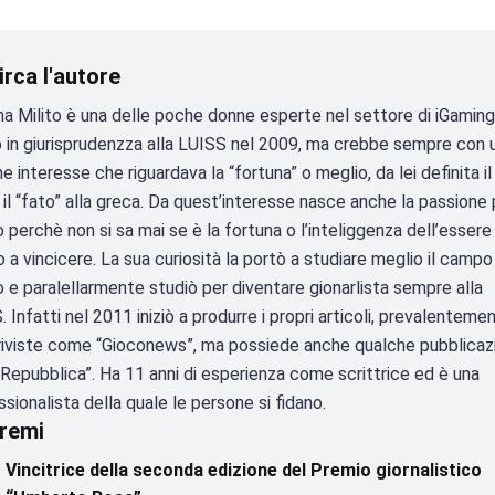
Circa l'autore
na Milito è una delle poche donne esperte nel settore di iGaming.
ò in giurisprudenzza alla LUISS nel 2009, ma crebbe sempre con 
 interesse che riguardava la “fortuna” o meglio, da lei definita il
il “fato” alla greca. Da quest’interesse nasce anche la passione p
 perchè non si sa mai se è la fortuna o l’inteliggenza dell’essere
a vincicere. La sua curiosità la portò a studiare meglio il campo
ò e paralellarmente studiò per diventare gionarlista sempre alla
 Infatti nel 2011 iniziò a produrre i propri articoli, prevalenteme
 riviste come “Gioconews”, ma possiede anche qualche pubblicaz
 “Repubblica”. Ha 11 anni di esperienza come scrittrice ed è una
sionalista della quale le persone si fidano.
remi
Vincitrice della seconda edizione del Premio giornalistico