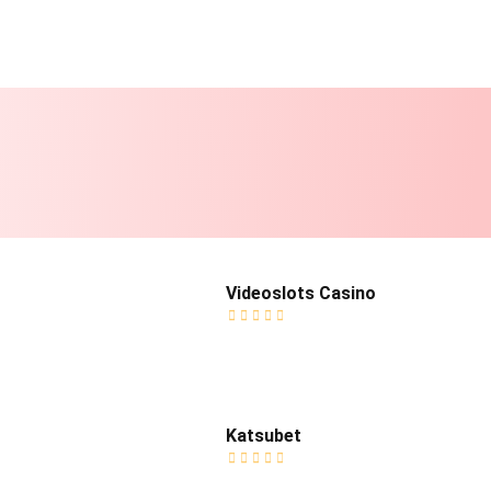
Videoslots Casino
Katsubet