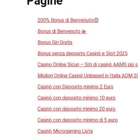
Pagine
200% Bonus di Benvenuto🤑
Bonus di Benvenuto 💫
Bonus Giri Gratis
Bonus senza deposito Casinò e Slot 2025
Casino Online Sicuri – Siti di casinò AAMS più sic
Migliori Online Casinò Unbiased in Italia ADM 
Casinò con Deposito minimo 2 Euro
Casinò con deposito minimo 10 euro
Casinò con deposito minimo 20 euro
Casinò con deposito minimo di 5 euro
Casinò Microgaming Lista