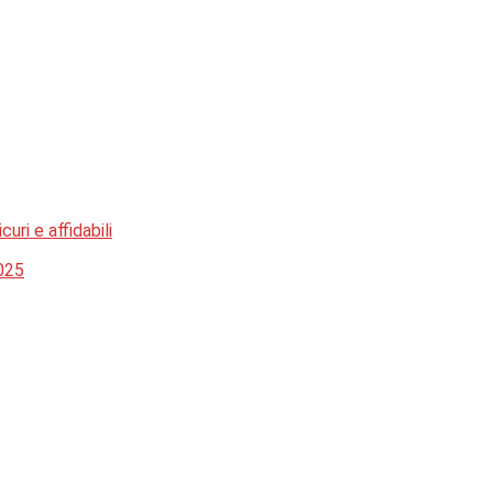
uri e affidabili
2025