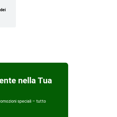
dei
ente nella Tua
 promozioni speciali – tutto