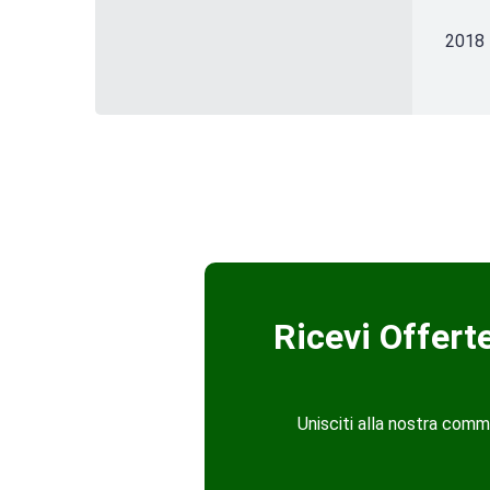
2018
Ricevi Offert
Unisciti alla nostra commun