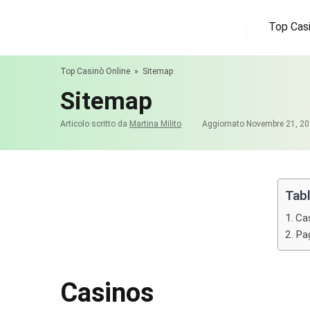
Top Casi
Top Casinò Online
»
Sitemap
Sitemap
Articolo scritto da
Martina Milito
Aggiornato Novembre 21, 2
Tab
Ca
Pa
Casinos