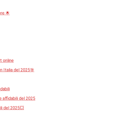
ere 🌟
t online
in Italia del 2025🎯
dabili
e affidabili del 2025
bili del 2025💥