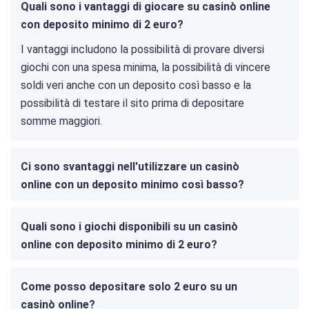
Quali sono i vantaggi di giocare su casinò online
con deposito minimo di 2 euro?
I vantaggi includono la possibilità di provare diversi
giochi con una spesa minima, la possibilità di vincere
soldi veri anche con un deposito così basso e la
possibilità di testare il sito prima di depositare
somme maggiori.
Ci sono svantaggi nell'utilizzare un casinò
online con un deposito minimo così basso?
Quali sono i giochi disponibili su un casinò
online con deposito minimo di 2 euro?
Come posso depositare solo 2 euro su un
casinò online?