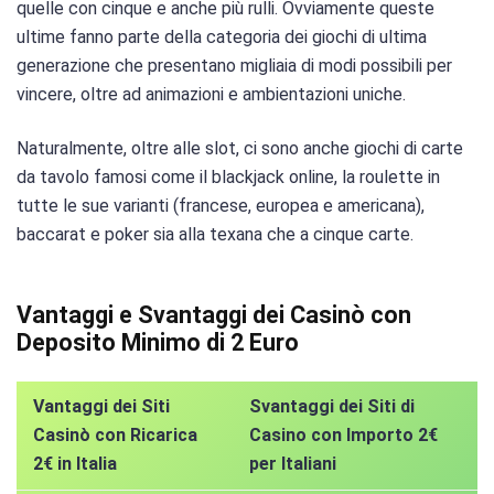
quelle con cinque e anche più rulli. Ovviamente queste
ultime fanno parte della categoria dei giochi di ultima
generazione che presentano migliaia di modi possibili per
vincere, oltre ad animazioni e ambientazioni uniche.
Naturalmente, oltre alle slot, ci sono anche giochi di carte
da tavolo famosi come il blackjack online, la roulette in
tutte le sue varianti (francese, europea e americana),
baccarat e poker sia alla texana che a cinque carte.
Vantaggi e Svantaggi dei Casinò con
Deposito Minimo di 2 Euro
Vantaggi dei Siti
Svantaggi dei Siti di
Casinò con Ricarica
Casino con Importo 2€
2€ in Italia
per Italiani