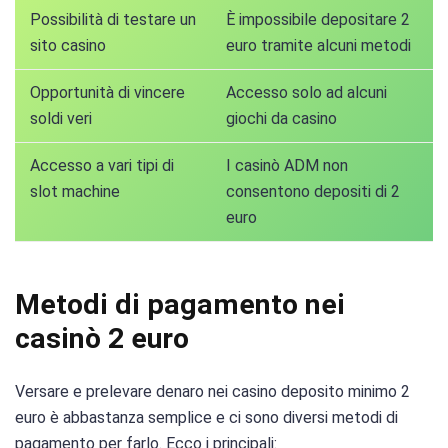
Possibilità di testare un
È impossibile depositare 2
sito casino
euro tramite alcuni metodi
Opportunità di vincere
Accesso solo ad alcuni
soldi veri
giochi da casino
Accesso a vari tipi di
I casinò ADM non
slot machine
consentono depositi di 2
euro
Metodi di pagamento nei
casinò 2 euro
Versare e prelevare denaro nei casino deposito minimo 2
euro è abbastanza semplice e ci sono diversi metodi di
pagamento per farlo. Ecco i principali: