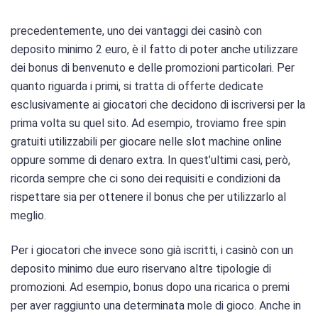
precedentemente, uno dei vantaggi dei casinò con
deposito minimo 2 euro, è il fatto di poter anche utilizzare
dei bonus di benvenuto e delle promozioni particolari. Per
quanto riguarda i primi, si tratta di offerte dedicate
esclusivamente ai giocatori che decidono di iscriversi per la
prima volta su quel sito. Ad esempio, troviamo free spin
gratuiti utilizzabili per giocare nelle slot machine online
oppure somme di denaro extra. In quest’ultimi casi, però,
ricorda sempre che ci sono dei requisiti e condizioni da
rispettare sia per ottenere il bonus che per utilizzarlo al
meglio.
Per i giocatori che invece sono già iscritti, i casinò con un
deposito minimo due euro riservano altre tipologie di
promozioni. Ad esempio, bonus dopo una ricarica o premi
per aver raggiunto una determinata mole di gioco. Anche in