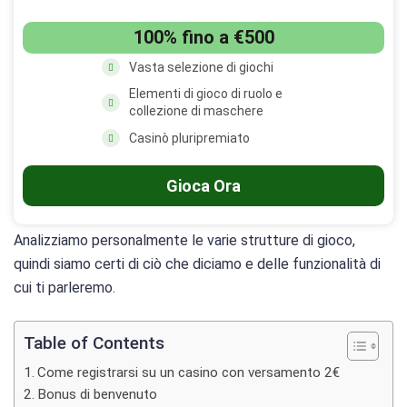
100% fino a €500
Vasta selezione di giochi
Elementi di gioco di ruolo e
collezione di maschere
Casinò pluripremiato
Gioca Ora
Analizziamo personalmente le varie strutture di gioco,
quindi siamo certi di ciò che diciamo e delle funzionalità di
cui ti parleremo.
Table of Contents
Come registrarsi su un casino con versamento 2€
Bonus di benvenuto