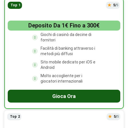
1
5/
5
Deposito Da 1€ Fino a 300€
Giochi di casinò da decine di
fornitori
Facilità di banking attraverso i
metodi più diffusi
Sito mobile dedicato per iOS e
Android
Molto accogliente per i
giocatori internazionali
Gioca Ora
2
5/
5