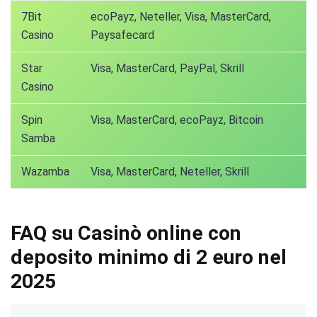
7Bit
ecoPayz, Neteller, Visa, MasterCard,
Casino
Paysafecard
Star
Visa, MasterCard, PayPal, Skrill
Casino
Spin
Visa, MasterCard, ecoPayz, Bitcoin
Samba
Wazamba
Visa, MasterCard, Neteller, Skrill
FAQ su Casinò online con
deposito minimo di 2 euro nel
2025