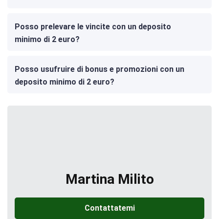
Posso prelevare le vincite con un deposito
minimo di 2 euro?
Posso usufruire di bonus e promozioni con un
deposito minimo di 2 euro?
Martina Milito
Contattatemi