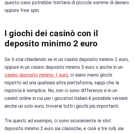
questo caso potrebbe trattarsi di piccole somme di denaro
oppure free spin.
I giochi dei casinò con il
deposito minimo 2 euro
Se ti stai chiedendo se in un casinò deposito minimo 2 euro,
oppure in un
casino deposito minimo 5 euro
o anche in un
casino deposito minimo 1 euro
, ci siano meno giochi
rispetto ad una qualsiasi altra piattaforma, sappi che la
risposta è semplice. No, non ci sono differenze e in un
casinò online in cui per i giocatori italiani è possibile versare
anche un solo euro, troverai tutti i giochi più importanti.
Tra questi, ad esempio, ci sono sicuramente le slot
deposito minimo 2 euro sia classiche, e cioè a tre rulli, sia