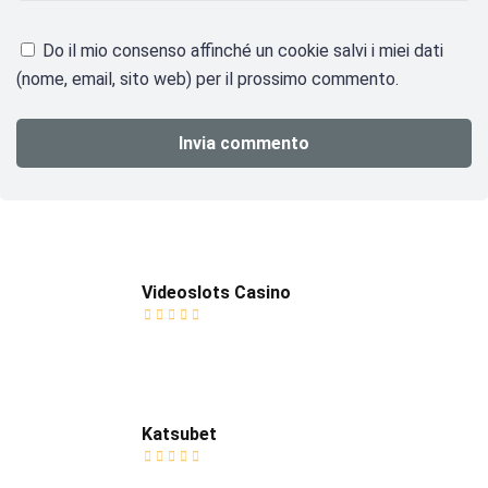
Do il mio consenso affinché un cookie salvi i miei dati
(nome, email, sito web) per il prossimo commento.
Videoslots Casino
Katsubet