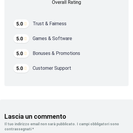
Overall Rating
Trust & Fairness
5.0
Games & Software
5.0
Bonuses & Promotions
5.0
Customer Support
5.0
Lascia un commento
Il tuo indirizzo email non sarà pubblicato.
I campi obbligatori sono
contrassegnati
*